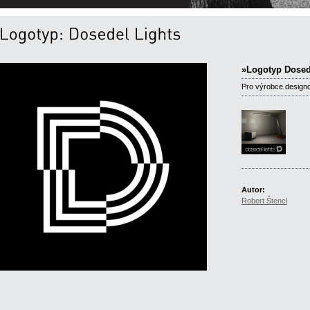
»Logotyp Dosed
Pro výrobce designov
Autor:
Robert Štencl