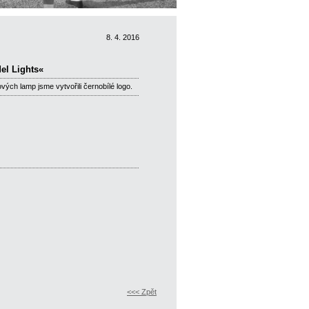
8. 4. 2016
el Lights«
ých lamp jsme vytvořili černobílé logo.
<<< Zpět